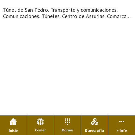
Túnel de San Pedro. Transporte y comunicaciones.
Comunicaciones. Túneles. Centro de Asturias. Comarca
del Nora. Montaña de Asturias. Palacios e historias de
nobles medievales, que han sido claves en la
construcción de Asturias. Una cómoda y bien comu ...
Comer
Dormir
Inicio
Etnografía
+ Info