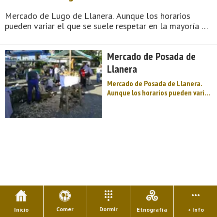
Mercado de Lugo de Llanera. Aunque los horarios
pueden variar el que se suele respetar en la mayoría de
los mercados es de ocho de la mañana a las tres de la
tarde. Los mercados, por lo general al aire libre, se
Mercado de Posada de
instalan en días determ ...
Llanera
Mercado de Posada de Llanera.
Aunque los horarios pueden variar
el que se suele respetar en la
mayoría de los mercados es de
ocho de la mañana a las tres de la
tarde. Los mercados, por lo
general al aire libre, se instalan
en días dete ...
Comer
Dormir
Inicio
Etnografía
+ Info