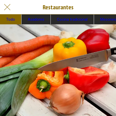
Restaurantes
Todo
Asadores
Cocina tradicional
Mesones