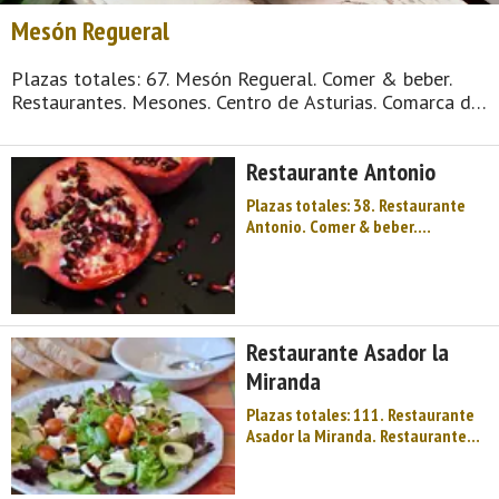
Mesón Regueral
Plazas totales: 67. Mesón Regueral. Comer & beber.
Restaurantes. Mesones. Centro de Asturias. Comarca del
Nora. Montaña de Asturias. Palacios e historias de
nobles medievales, que han sido claves en la
Restaurante Antonio
construcción de Asturias. Una c ...
Plazas totales: 38. Restaurante
Antonio. Comer & beber.
Restaurantes. Cocina tradicional.
Centro de Asturias. Comarca del
Nora. Montaña de Asturias.
Palacios e historias de nobles
medievales, que han sido claves
Restaurante Asador la
en la construcción de ...
Miranda
Plazas totales: 111. Restaurante
Asador la Miranda. Restaurante
con dos tenedores y calidad
turística. Único asador asturiano
con el marchamo de calidad