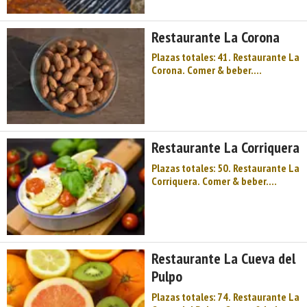
Palacios e historias de nobles
medievales, que han sido claves
Restaurante La Corona
en la construcción d ...
Plazas totales: 41. Restaurante La
Corona. Comer & beber.
Restaurantes. Cocina tradicional.
Centro de Asturias. Comarca del
Nora. Montaña de Asturias.
Palacios e historias de nobles
medievales, que han sido claves
Restaurante La Corriquera
en la construcción ...
Plazas totales: 50. Restaurante La
Corriquera. Comer & beber.
Restaurantes. Cocina tradicional.
Centro de Asturias. Comarca del
Nora. Montaña de Asturias.
Palacios e historias de nobles
medievales, que han sido claves
Restaurante La Cueva del
en la construcc ...
Pulpo
Plazas totales: 74. Restaurante La