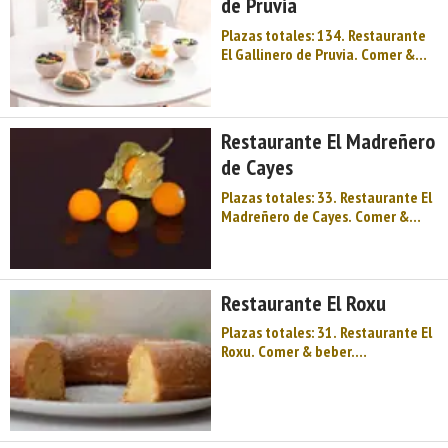
de Pruvia
Plazas totales: 134. Restaurante
El Gallinero de Pruvia. Comer &
beber. Restaurantes. Cocina
tradicional. Centro de Asturias.
Comarca del Nora. Montaña de
Asturias. Palacios e historias de
Restaurante El Madreñero
nobles medievales, que han sido
de Cayes
claves en la ...
Plazas totales: 33. Restaurante El
Madreñero de Cayes. Comer &
beber. Restaurantes. Cocina
tradicional. Centro de Asturias.
Comarca del Nora. Montaña de
Asturias. Palacios e historias de
Restaurante El Roxu
nobles medievales, que han sido
claves en la c ...
Plazas totales: 31. Restaurante El
Roxu. Comer & beber.
Restaurantes. Cocina tradicional.
Centro de Asturias. Comarca del
Nora. Montaña de Asturias.
Palacios e historias de nobles
medievales, que han sido claves