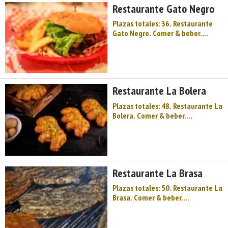
Restaurante Gato Negro
en la construcción de ...
Plazas totales: 36. Restaurante
Gato Negro. Comer & beber.
Restaurantes. Cocina tradicional.
Centro de Asturias. Comarca del
Nora. Montaña de Asturias.
Palacios e historias de nobles
medievales, que han sido claves
Restaurante La Bolera
en la construcción ...
Plazas totales: 48. Restaurante La
Bolera. Comer & beber.
Restaurantes. Cocina tradicional.
Centro de Asturias. Comarca del
Nora. Montaña de Asturias.
Palacios e historias de nobles
medievales, que han sido claves
Restaurante La Brasa
en la construcción ...
Plazas totales: 50. Restaurante La
Brasa. Comer & beber.
Restaurantes. Cocina tradicional.
Centro de Asturias. Comarca del
Nora. Montaña de Asturias.