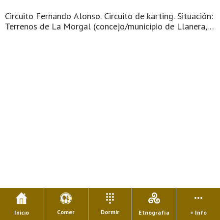
Circuito Fernando Alonso. Circuito de karting. Situación:
Terrenos de La Morgal (concejo/municipio de Llanera,
Asturias), junto a la autovía AS-17 y el polígono
industrial de Asipo. Horarios: Martes a viernes 15:00 -
19:00 h. Sába ...
Comer
Dormir
Inicio
Etnografía
+ Info